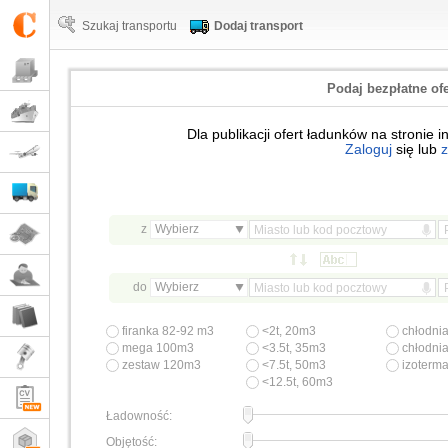
Szukaj transportu
Dodaj transport
Podaj bezpłatne of
Dla publikacji ofert ładunków na stronie i
Zaloguj
się lub
z
z
Wybierz
do
Wybierz
firanka 82-92 m3
<2t, 20m3
chłodni
mega 100m3
<3.5t, 35m3
chłodnia
zestaw 120m3
<7.5t, 50m3
izoterm
<12.5t, 60m3
Ładowność:
Objętość: