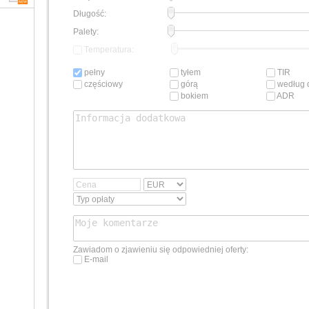
Długość:
Palety:
Temperatura:
pełny
tyłem
TIR
częściowy
górą
według d
bokiem
ADR
Zawiadom o zjawieniu się odpowiedniej oferty:
E-mail